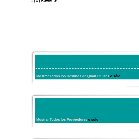
1
|
2
|
Adelante
Mostrar Todos los Destinos de Quail Cruises
o sólo:
Mostrar Todos los Proveedores
o sólo: