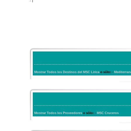
1
|
-
Mostrar Todos los Destinos del MSC Lirica
o sólo:
Mediterran
-
Mostrar Todos los Proveedores
o sólo:
MSC Cruceros