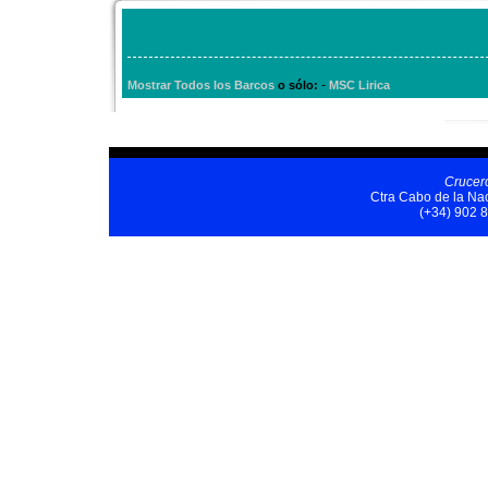
-
Mostrar Todos los Barcos
o sólo:
MSC Lirica
Crucer
Ctra Cabo de la Nao
(+34) 902 8