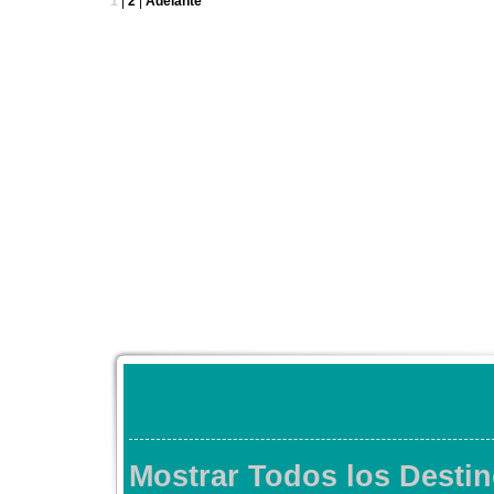
1
|
2
|
Adelante
Mostrar Todos los Destin