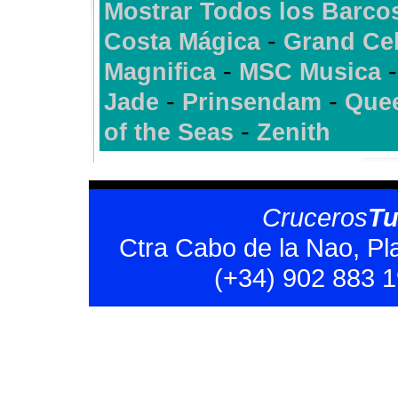
Mostrar Todos los Barco
-
Costa Mágica
Grand Cel
-
Magnifica
MSC Musica
-
-
Jade
Prinsendam
Quee
-
of the Seas
Zenith
Cruceros
T
Ctra Cabo de la Nao, Pl
(+34) 902 883 1