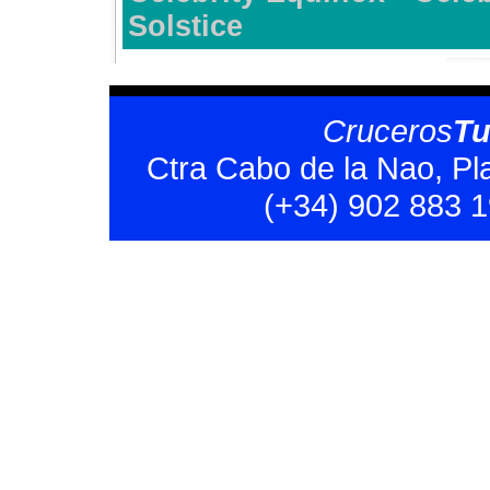
Solstice
Cruceros
T
Ctra Cabo de la Nao, Pl
(+34) 902 883 1