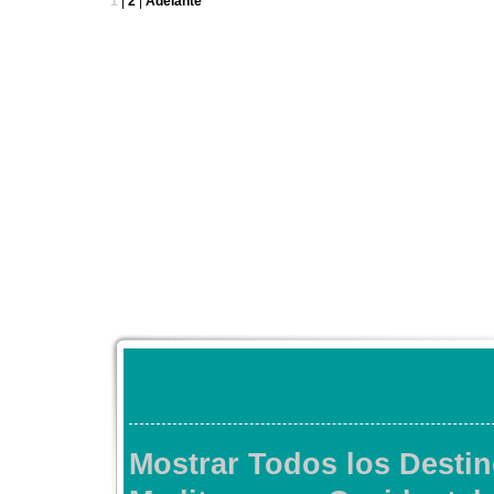
1
|
2
|
Adelante
Mostrar Todos los Desti